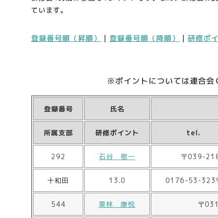
ています。
登録番号順（昇順）
|
登録番号順（降順）
|
研修ポ
※ポイントについては連合会Ｃ
登録番号
氏名
所属支部
研修ポイント
tel.
292
石谷 敬一
〒039-2
十和田
13.0
0176-53-323
544
栗林 康悦
〒03