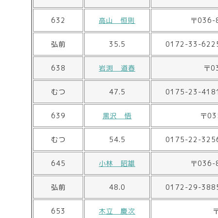
632
高山 恒則
〒036
弘前
35.5
0172-33-622
638
岩渕 道春
〒0
むつ
47.5
0175-23-418
639
黒沢 悟
〒03
むつ
54.5
0175-22-325
645
小林 昭雄
〒036
弘前
48.0
0172-29-388
653
木立 慶次