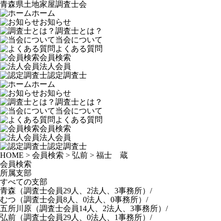
青森県土地家屋調査士会
ホーム
お知らせ
調査士とは？
当会について
よくある質問
会員検索
法人会員
認定調査士
ホーム
お知らせ
調査士とは？
当会について
よくある質問
会員検索
法人会員
認定調査士
HOME
>
会員検索
>
弘前
>
福士 蔵
会員検索
所属支部
すべての支部
青森
（調査士会員29人、2法人、3事務所）
/
むつ
（調査士会員8人、0法人、0事務所）
/
五所川原
（調査士会員14人、2法人、3事務所）
/
弘前
（調査士会員29人、0法人、1事務所）
/