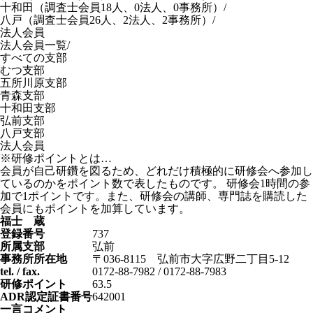
十和田
（調査士会員18人、0法人、0事務所）
/
八戸
（調査士会員26人、2法人、2事務所）
/
法人会員
法人会員一覧
/
すべての支部
むつ支部
五所川原支部
青森支部
十和田支部
弘前支部
八戸支部
法人会員
※研修ポイントとは…
会員が自己研鑽を図るため、どれだけ積極的に研修会へ参加し
ているのかをポイント数で表したものです。 研修会1時間の参
加で1ポイントです。また、研修会の講師、専門誌を購読した
会員にもポイントを加算しています。
福士 蔵
登録番号
737
所属支部
弘前
事務所所在地
〒036-8115 弘前市大字広野二丁目5-12
tel. / fax.
0172-88-7982 / 0172-88-7983
研修ポイント
63.5
ADR認定証書番号
642001
一言コメント