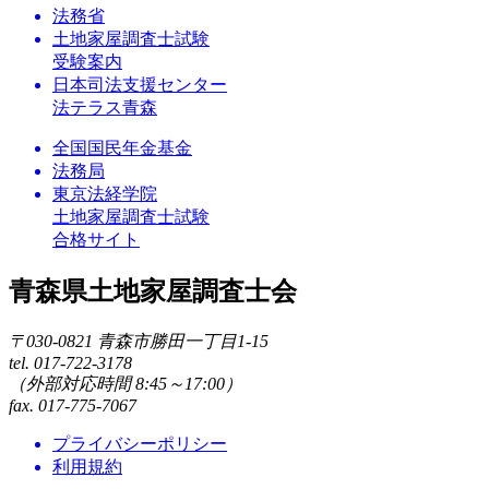
法務省
土地家屋調査士試験
受験案内
日本司法支援センター
法テラス青森
全国国民年金基金
法務局
東京法経学院
土地家屋調査士試験
合格サイト
青森県土地家屋調査士会
〒030-0821 青森市勝田一丁目1-15
tel. 017-722-3178
（外部対応時間 8:45～17:00）
fax. 017-775-7067
プライバシーポリシー
利用規約