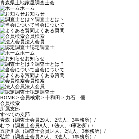
青森県土地家屋調査士会
ホーム
お知らせ
調査士とは？
当会について
よくある質問
会員検索
法人会員
認定調査士
ホーム
お知らせ
調査士とは？
当会について
よくある質問
会員検索
法人会員
認定調査士
HOME
>
会員検索
>
十和田
>
力石 優
会員検索
所属支部
すべての支部
青森
（調査士会員29人、2法人、3事務所）
/
むつ
（調査士会員8人、0法人、0事務所）
/
五所川原
（調査士会員14人、2法人、3事務所）
/
弘前
（調査士会員29人、0法人、1事務所）
/