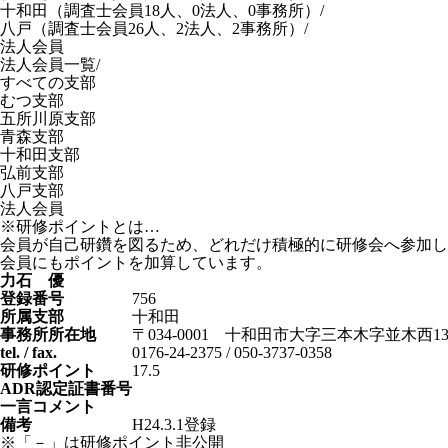
十和田
（調査士会員18人、0法人、0事務所）
/
八戸
（調査士会員26人、2法人、2事務所）
/
法人会員
法人会員一覧
/
すべての支部
むつ支部
五所川原支部
青森支部
十和田支部
弘前支部
八戸支部
法人会員
※研修ポイントとは…
会員が自己研鑽を図るため、どれだけ積極的に研修会へ参加し
会員にもポイントを加算しています。
力石 優
登録番号
756
所属支部
十和田
事務所所在地
〒034-0001 十和田市大字三本木字並木西13
tel. / fax.
0176-24-2375 / 050-3737-0358
研修ポイント
17.5
ADR認定証書番号
一言コメント
備考
H24.3.1登録
※「－」は研修ポイント非公開