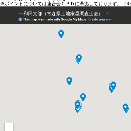
※ポイントについては連合会ＣＰＤに準拠しております。（R8.