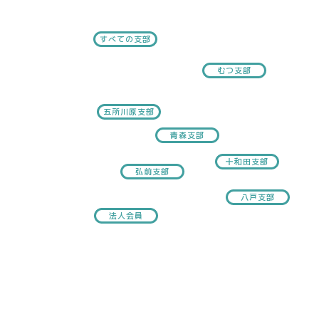
すべての支部
むつ支部
五所川原支部
青森支部
十和田支部
弘前支部
八戸支部
法人会員