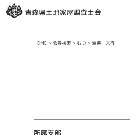
青森県土地家屋調査士会
HOME
>
会員検索
>
むつ
>
渡邉 文行
所属支部