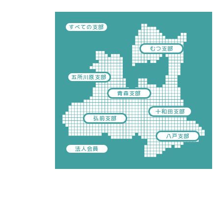
すべての支部
むつ支部
五所川原支部
青森支部
十和田支部
弘前支部
八戸支部
法人会員