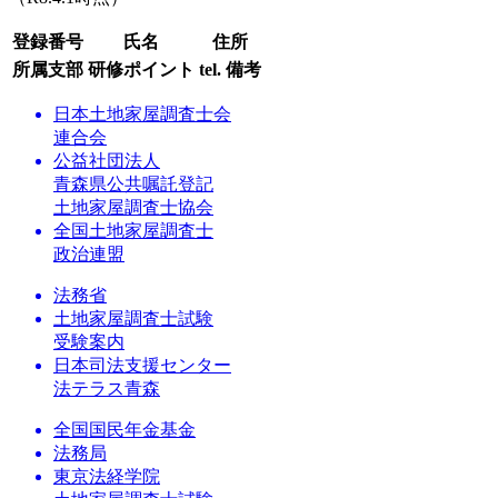
登録番号
氏名
住所
所属支部
研修ポイント
tel.
備考
日本土地家屋調査士会
連合会
公益社団法人
青森県公共嘱託登記
土地家屋調査士協会
全国土地家屋調査士
政治連盟
法務省
土地家屋調査士試験
受験案内
日本司法支援センター
法テラス青森
全国国民年金基金
法務局
東京法経学院