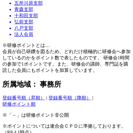
五所川原支部
青森支部
十和田支部
弘前支部
八戸支部
法人会員
※研修ポイントとは…
会員が自己研鑽を図るため、どれだけ積極的に研修会へ参加
しているのかをポイント数で表したものです。 研修会1時間
の参加で1ポイントです。また、研修会の講師、専門誌を購
読した会員にもポイントを加算しています。
所属地域： 事務所
登録番号順（昇順）
|
登録番号順（降順）
|
研修ポイント順
※「－」は研修ポイント非公開
※ポイントについては連合会ＣＰＤに準拠しております。
（R8.4.1時点）