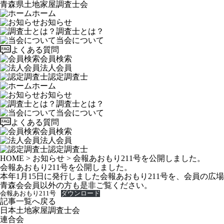
青森県土地家屋調査士会
ホーム
お知らせ
調査士とは？
当会について
よくある質問
会員検索
法人会員
認定調査士
ホーム
お知らせ
調査士とは？
当会について
よくある質問
会員検索
法人会員
認定調査士
HOME
>
お知らせ
>
会報あおもり211号を公開しました。
会報あおもり211号を公開しました。
本年1月15日に発行しました会報あおもり211号を、会員の
青森会会員以外の方も是非ご覧ください。
会報あおもり211号
ダウンロード
記事一覧へ戻る
日本土地家屋調査士会
連合会