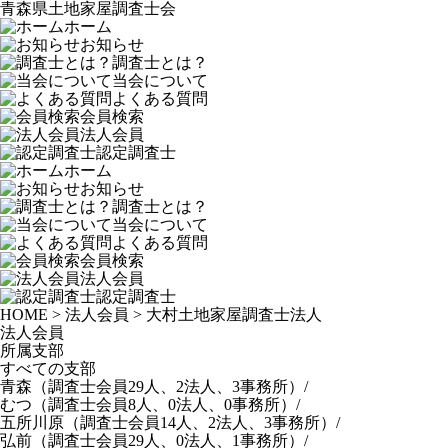
青森県土地家屋調査士会
ホーム
お知らせ
調査士とは？
当会について
よくある質問
会員検索
法人会員
認定調査士
ホーム
お知らせ
調査士とは？
当会について
よくある質問
会員検索
法人会員
認定調査士
HOME
>
法人会員
>
大村土地家屋調査士法人
法人会員
所属支部
すべての支部
青森
（調査士会員29人、2法人、3事務所）
/
むつ
（調査士会員8人、0法人、0事務所）
/
五所川原
（調査士会員14人、2法人、3事務所）
/
弘前
（調査士会員29人、0法人、1事務所）
/