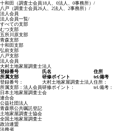
十和田
（調査士会員18人、0法人、0事務所）
/
八戸
（調査士会員26人、2法人、2事務所）
/
法人会員
法人会員一覧
/
すべての支部
むつ支部
五所川原支部
青森支部
十和田支部
弘前支部
八戸支部
法人会員
大村土地家屋調査士法人
登録番号
氏名
住所
所属支部
研修ポイント
tel.
備考
登録番号：
大村土地家屋調査士法人
住所：
所属支部：
法人会員
研修ポイント：
tel.
備考：
日本土地家屋調査士会
連合会
公益社団法人
青森県公共嘱託登記
土地家屋調査士協会
全国土地家屋調査士
政治連盟
法務省